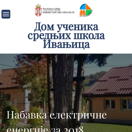
Skip
to
content
Дом ученика
средњих школа
Ивањица
Набавка електричне
енергије за 2018.