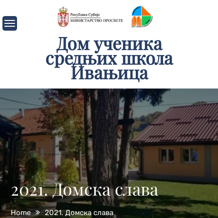
Skip
to
content
Дом ученика
средњих школа
Ивањица
2021. Домска слава
Home
2021. Домска слава