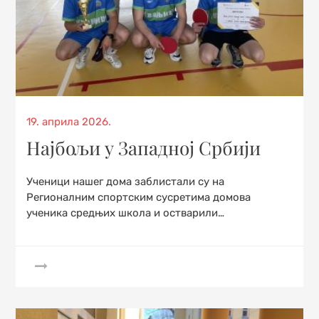
Posted
19. априла 2026.
on
Најбољи у Западној Србији
Ученици нашег дома заблистали су на
Регионалним спортским сусретима домова
ученика средњих школа и остварили…