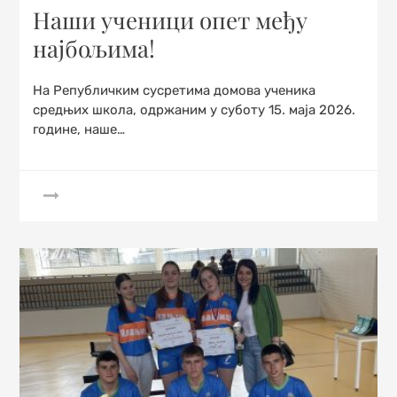
on
Наши ученици опет међу
најбољима!
На Републичким сусретима домова ученика
средњих школа, одржаним у суботу 15. маја 2026.
године, наше…