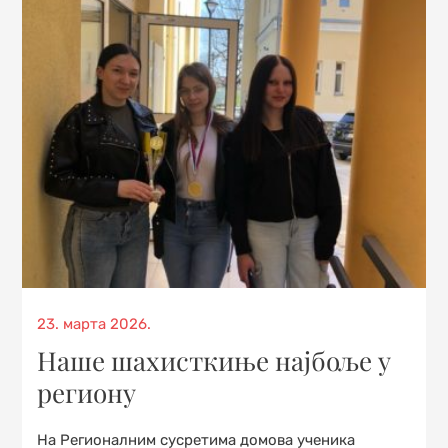
Posted
23. марта 2026.
on
Наше шахисткиње најбоље у
региону
На Регионалним сусретима домова ученика