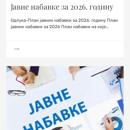
on
Јавне набавке за 2026. годину
Oдлука-План јавних набавки за 2026. годину План
јавних набавки за 2026 План набавки на које…