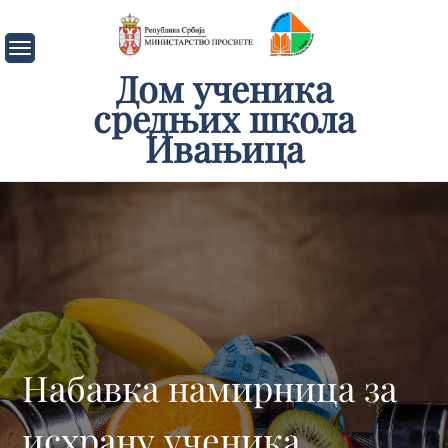
Skip
to
content
Дом ученика
средњих школа
Ивањица
Набавка намирница за
исхрану ученика