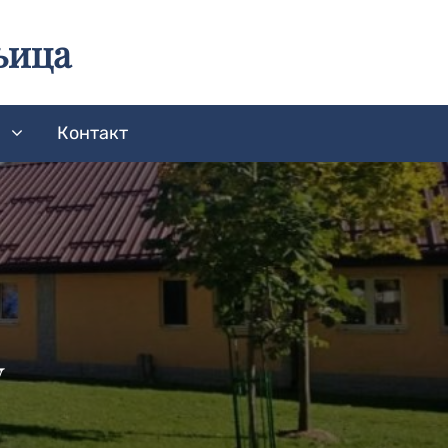
њица
а
Контакт
у