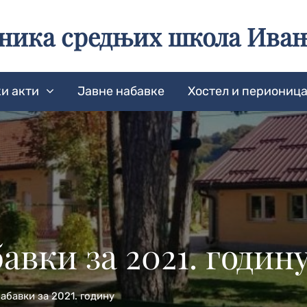
еника средњих школа Ива
и акти
Јавне набавке
Хостел и периониц
авки за 2021. годин
абавки за 2021. годину