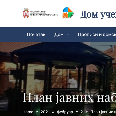
Skip
to
Дом уч
content
Почетак
Дом
Прописи и домск
План јавних наб
Home
2021
фебруар
2
План јавних н