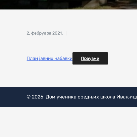
Posted
2. фебруара 2021.
on
План јавних набавки
Преузми
© 2026.
Дом ученика средњих школа Ивањиц