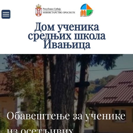
Skip
to
content
Дом ученика
средњих школа
Ивањица
Обавештење за ученике
из осетљивих