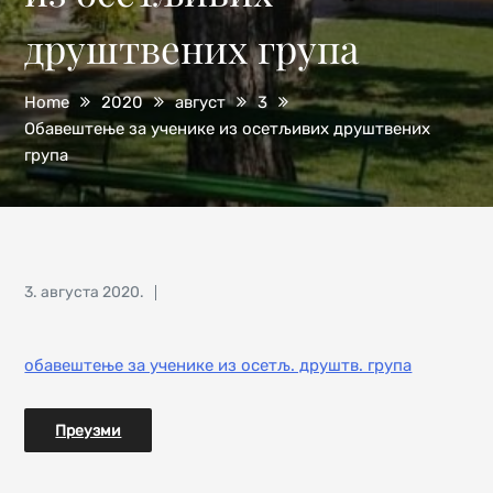
друштвених група
Home
2020
август
3
Обавештење за ученике из осетљивих друштвених
група
Posted
3. августа 2020.
on
обавештење за ученике из осетљ. друштв. група
Преузми