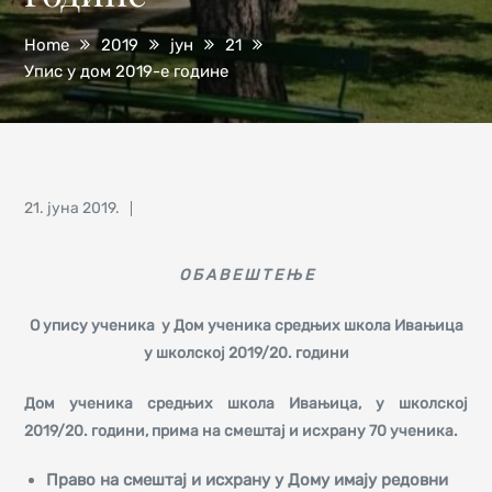
Home
2019
јун
21
Упис у дом 2019-е године
Posted
21. јуна 2019.
on
О Б А В Е Ш Т Е Њ Е
О упису ученика у Дом ученика средњих школа Ивањица
у школској 2019/20. години
Дом ученика средњих школа Ивањица, у школској
2019/20. години, прима на смештај и исхрану 70 ученика.
Право на смештај и исхрану у Дому имају редовни