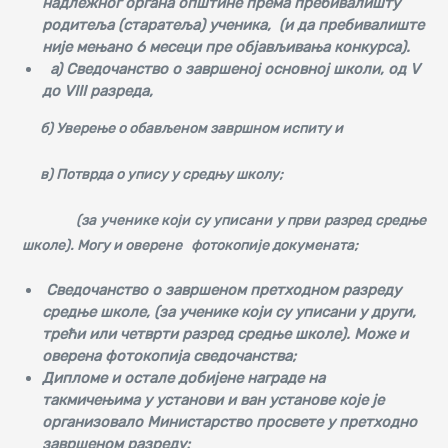
надлежног органа општине према пребивалишту
родитеља (старатеља) ученика, (и да пребивалиште
није мењано 6 месеци пре објављивања конкурса).
a)
Сведочанство о завршеној основној школи, од
V
до
VIII
разреда,
б
)
Уверење о обављеном завршном испиту и
в) Потврда о упису у средњу школу;
(за ученике који су уписани у први разред средње
школе). Могу и оверене
фотокопије докумената
;
Сведочанство о завршеном претходном разреду
средње школе, (за ученике који су уписани у други,
трећи или четврти разред средње школе). Може и
оверена фотокопија сведочанства;
Дипломе и остале добијене награде на
такмичењима у установи и ван установе које је
организовало Министарство просвете у претходно
завршеном разреду;