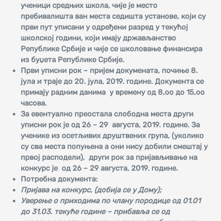
ученици средњих школа, чије је место
пребивалишта ван места седишта установе
,
који су
први пут уписани у одређени разред у текућој
школској години
,
који имају држављанство
Републике Србије и чије се школовање финансира
из буџета Републике Србије.
Први уписни рок – пријем докумената, почиње 8.
јула и траје до 20. јула
,
20
1
9. године. Документа се
примају радним данима у времену од 8,оо до 1
5
,оо
часова
.
За евентуално преостала слободна места други
уписни рок је
од 26 – 29 августа, 2019. године. За
ученике из осетљивих друштвених група, (уколико
су сва места попуњена а они нису добили смештај у
првој расподели), други рок за пријављивање на
конкурс је од 26 – 29 августа, 2019. године.
Потребна документа:
Пријава на конкурс, (добија се у Дому);
Уверење о приходима по члану породице од 01.01
до 31.03. текуће године – прибавља се од