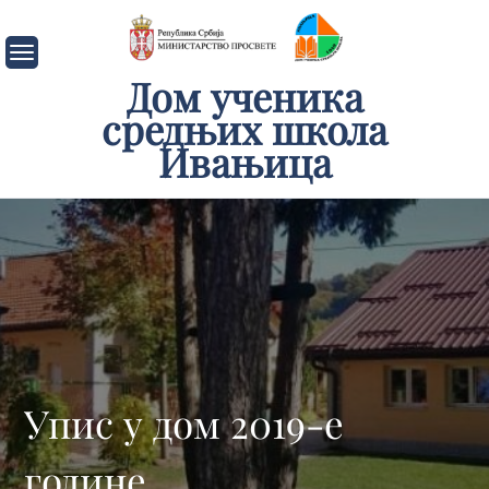
Skip
to
content
Дом ученика
средњих школа
Ивањица
Упис у дом 2019-е
године