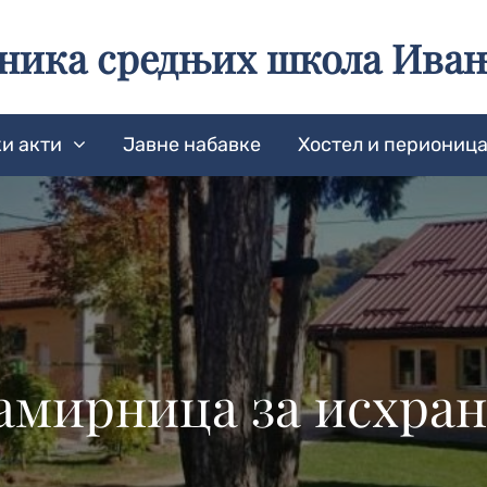
еника средњих школа Ива
и акти
Јавне набавке
Хостел и периониц
намирница за исхран