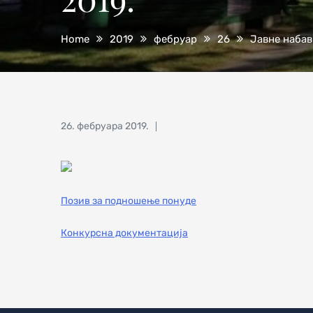
Home
2019
фебруар
26
Јавне набав
Posted
26. фебруара 2019.
on
Позив за подношење понуде
Конкурсна документација