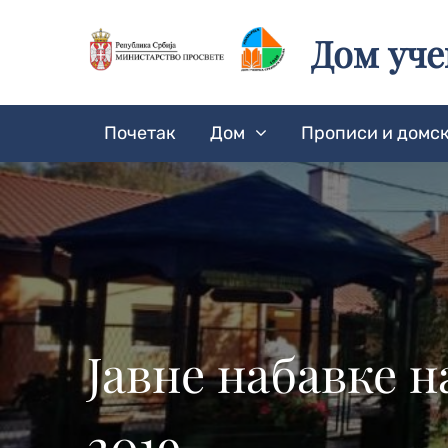
Skip
to
Дом уч
content
Почетак
Дом
Прописи и домск
Јавне набавке 
2019.