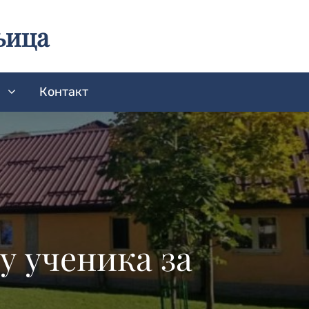
њица
а
Контакт
у ученика за