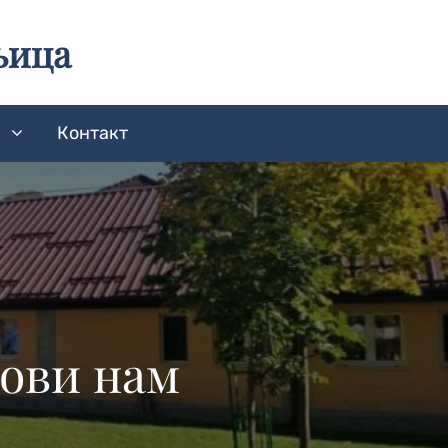
њица
а
Контакт
дови нам