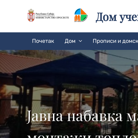
Skip
to
Дом уч
content
Почетак
Дом
Прописи и домск
Јавна набавка 
монтажи топло