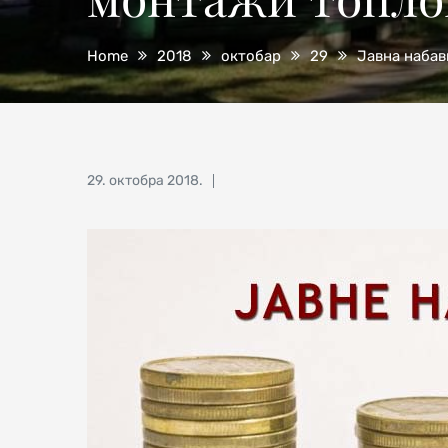
Home
2018
октобар
29
Јавна набав
Posted
29. октобра 2018.
on