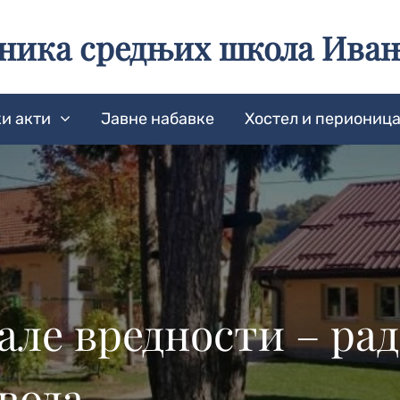
еника средњих школа Ива
и акти
Јавне набавке
Хостел и периониц
мале вредности – ра
вода