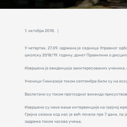
Posted
1. октобра 2018.
on
У четвртак, 27.09. одржана је седница Управног одб
школску 2018/19. годину, донет Правилник о дисцип
Извршена је евиденција заинтересованих ученика, 
Ученици Гимназије током септембра били су на ескурз
Васпитачи су током претходног викенда присуствов
Извршене су неке мање интервенције на грејној мре
Грејна сезона код нас је већ почела пре 7 дана, па
задрема током часова учења.