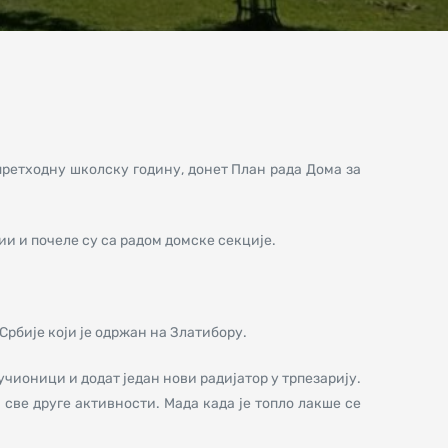
а претходну школску годину, донет План рада Дома за
 и почеле су са радом домске секције.
рбије који је одржан на Златибору.
чионици и додат један нови радијатор у трпезарију.
и све друге активности. Мада када је топло лакше се