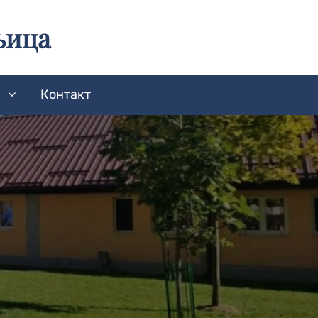
њица
а
Контакт