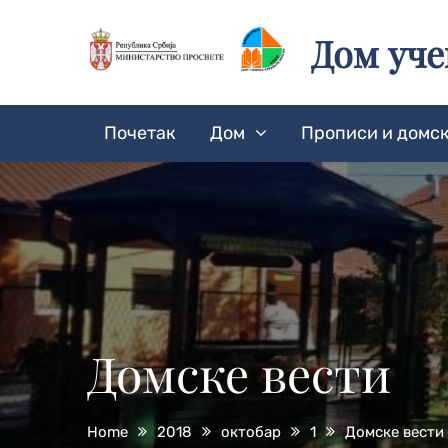
Skip
to
Дом уч
content
Почетак
Дом
Прописи и домск
Домске вести
Home
2018
октобар
1
Домске вести