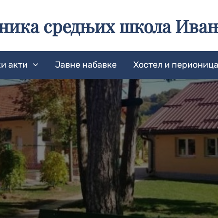
еника средњих школа Ива
и акти
Јавне набавке
Хостел и периониц