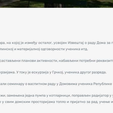
ора, на којој је између осталог, усвојен Извештај о раду Дома з
линској и материјалној одговорности ученика итд.
састављени планови активности, набављени потребни реквизитии
ијама. У току је ескурзија у Грчкој, ученика другог разреда.
али семинару о васпитном раду у Домовима ученика Републике С
жи, замењена једна пумпа у котларници, поправљен радијатор у у
 је у свим домским просторијама топло и пријатно за рад, учење 