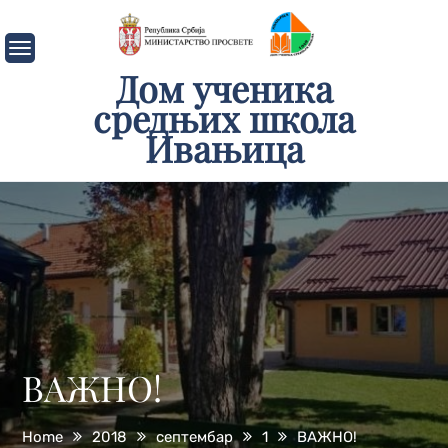
Skip
to
content
Дом ученика
средњих школа
Ивањица
ВАЖНО!
Home
2018
септембар
1
ВАЖНО!