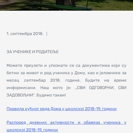
Posted
1. септембра 2018.
on
ЗА УЧЕНИКЕ И РОДИТЕЉЕ
Можете преузети и упознати се са документима који су
битни за живот и рад ученика у Дому, као и јеловнике за
месец септембар 2018. године. Будите на време
информисани. Наш мото је: „СВИ ОДГОВОРНИ, СВИ
ЗАДОВОЉНИ“. Будимо такви!
Правила кућног реда Дома у школској 2018-19. години
Распоред дневних активности и обавеза ученика у
школској 2018-19. години