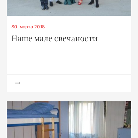
Posted
30. марта 2018.
on
Наше мале свечаности