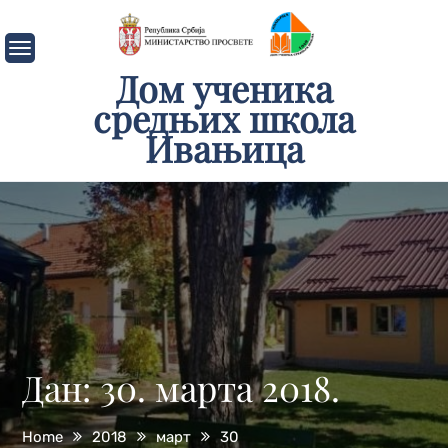
Skip
to
content
Дом ученика
средњих школа
Ивањица
Дан:
30. марта 2018.
Home
2018
март
30