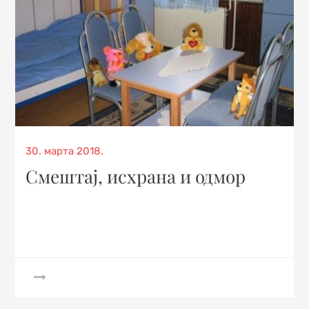
Posted
30. марта 2018.
on
Смештај, исхрана и одмор