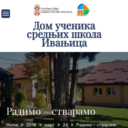
Skip
to
content
Дом ученика
средњих школа
Ивањица
Радимо – стварамо
Home
2018
март
24
Радимо – стварамо