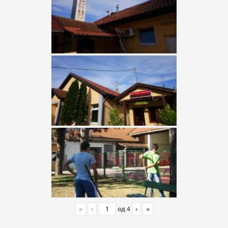
«
‹
од
4
›
»