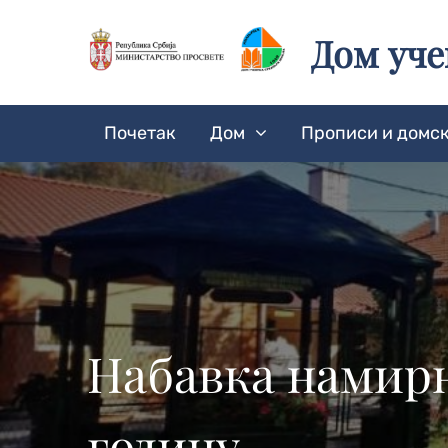
Skip
to
Дом уч
content
Почетак
Дом
Прописи и домск
Набавка намирн
годину