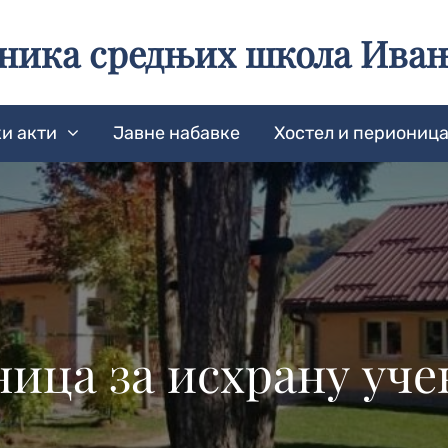
еника средњих школа Ива
и акти
Јавне набавке
Хостел и периониц
ица за исхрану учен