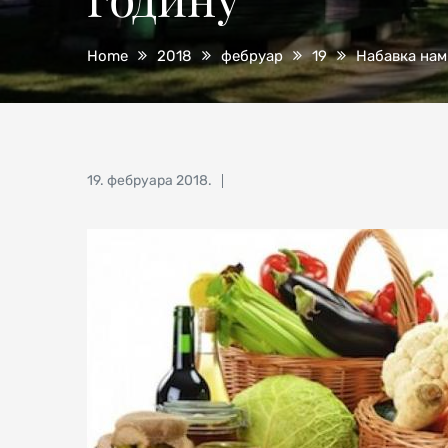
Home
2018
фебруар
19
Набавка нам
Posted
19. фебруара 2018.
on