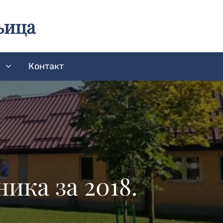
њица
а
Контакт
ика за 2018.